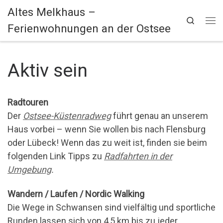
Altes Melkhaus –
Zum Inhalt springen
Search
Ferienwohnungen an der Ostsee
Me
Aktiv sein
Radtouren
Der
Ostsee-Küstenradweg
führt genau an unserem
Haus vorbei – wenn Sie wollen bis nach Flensburg
oder Lübeck! Wenn das zu weit ist, finden sie beim
folgenden Link Tipps zu
Radfahrten in der
Umgebung
.
Wandern / Laufen / Nordic Walking
Die Wege in Schwansen sind vielfältig und sportliche
Runden lassen sich von 4,5 km bis zu jeder